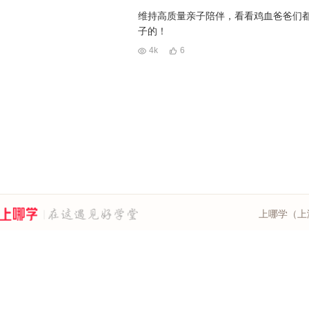
维持高质量亲子陪伴，看看鸡血爸爸们
子的！
4k
6
上哪学（上海