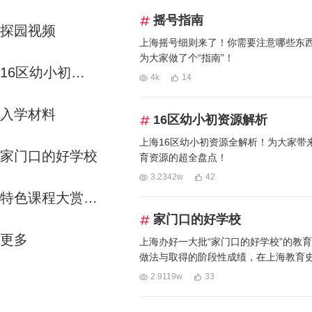
摇号指南
探园视频
上海摇号细则来了！你需要注意哪些东
为大家做了个“指南”！
16区幼小初资源解析
4k
14
入学材料
16区幼小初资源解析
上海16区幼小初资源全解析！为大家带
家门口的好学校
育资源的超全盘点！
3.2342w
42
特色课程大赏-运动课
家门口的好学校
更多
上海办好一大批“家门口的好学校”的教
做法与取得的阶段性成绩，在上海教育
值得记上一笔的“标志性大事”。
2.9119w
33