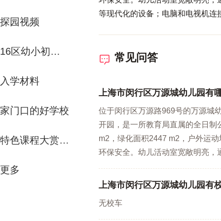
等现代化的设备；电脑和电视机连接
探园视频
建了符合各年龄特点的小社会、建
宽敞的大操场、小树林、山坡、玩
16区幼小初资源解析
的消毒间、卫生保健设备和丰富、
常见问答
费的投入，为儿童的成长提供良好的
入学材料
段编班，设计规模10个教学班。
上海市闵行区万源城幼儿园有
良好的发展梯队。 园内现有区后备
家门口的好学校
园依据《幼儿园工作规程》、《学
位于闵行区万源路969号的万源城
园，以“童心世界、爱的天堂、成长
开园，是一所教育局直属的全日制公办
过程中，注重儿童发展的长远目标，
m2，绿化面积2447 m2，户外运
特色课程大赏-运动课
育价值观,并积极开展转化成教育
环保安全。幼儿活动室宽敞明亮，通
入家长资源，构筑幼儿园、家庭和
更多
的氛围、感受乐园式的心境”的办
上海市闵行区万源城幼儿园有
无校车