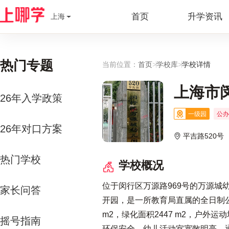
首页
升学资讯
上海
热门专题
当前位置：
首页
>
学校库
>
学校详情
上海市
26年入学政策
一级园
公办
26年对口方案
平吉路520号
热门学校
学校概况
位于闵行区万源路969号的万源城
家长问答
开园，是一所教育局直属的全日制公办
m2，绿化面积2447 m2，户外运
摇号指南
环保安全。幼儿活动室宽敞明亮，