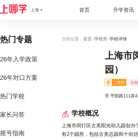
首页
升学资讯
上海
热门专题
当前位置：
首页
>
学校库
>
学校详情
上海市
26年入学政策
园）
26年对口方案
二级园
公办
热门学校
平阳路111弄4
学校概况
家长问答
上海市闵行区古美阳光幼儿园创办于
摇号指南
有2个园所，包括古美总园和十街坊