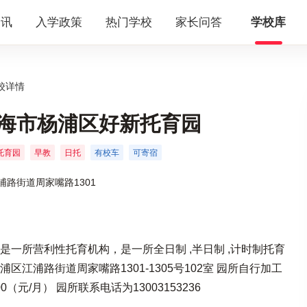
资讯
入学政策
热门学校
家长问答
学校库
校详情
海市杨浦区好新托育园
托育园
早教
日托
有校车
可寄宿
浦路街道周家嘴路1301
是一所营利性托育机构，是一所全日制 ,半日制 ,计时制托育
区江浦路街道周家嘴路1301-1305号102室 园所自行加工
0（元/月） 园所联系电话为13003153236