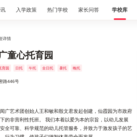
资讯
入学政策
热门学校
家长问答
学校库
校详情
广童心托育园
托育园
日托
午托
全日托
暑托
晚托
密路446号
闻广艺术团创始人王和敏和殷文君发起创建，仙霞园为市政府
下的非营利性托班。 我们本着以爱为本的宗旨，以幼儿发展
安全可靠、科学规范的幼儿托管服务，并致力于激发孩子的艺
、行为习惯，使孩子们德智体美劳全面发展。