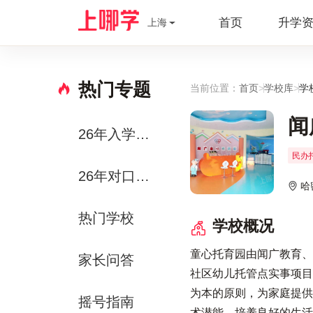
首页
升学
上海
热门专题
当前位置：
首页
>
学校库
>
学
闻
26年入学政策
民办
26年对口方案
哈
热门学校
学校概况
童心托育园由闻广教育、
家长问答
社区幼儿托管点实事项目
为本的原则，为家庭提供
摇号指南
术潜能，培养良好的生活