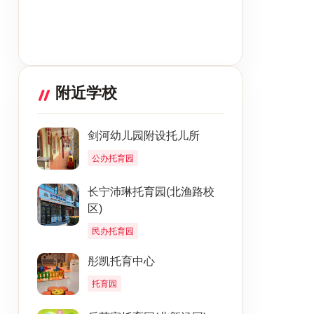
附近学校
剑河幼儿园附设托儿所
公办托育园
长宁沛琳托育园(北渔路校
区)
民办托育园
彤凯托育中心
托育园