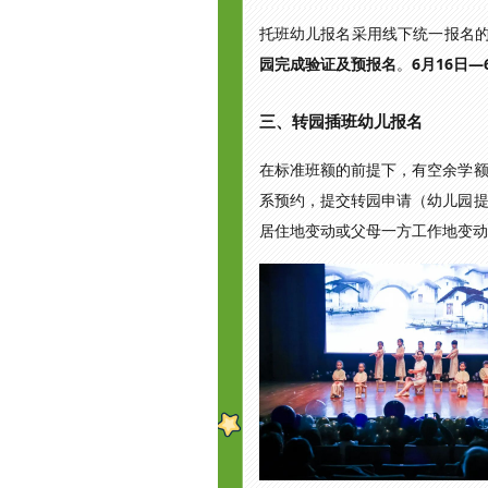
托班幼儿报名采用线下统一报名
园完成验证及预报名
。
6月16日
三、转园插班幼儿报名
在标准班额的前提下，有空余学
系预约，提交转园申请（幼儿园
居住地变动或父母一方工作地变动