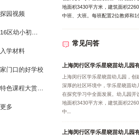
地面积3430平方米，建筑面积22
探园视频
中班、大班。每班配置2位教师和1
内各项教育教学设施设备齐全，每
16区幼小初资源解析
需要创设了功能多样的活动室：苗
工室、先进电化设备的多功能室以
常见问答
入学材料
上海闵行区学乐星晓苗幼儿园
家门口的好学校
上海闵行区学乐星晓苗幼儿园，创建
深厚的社区环境中，学乐星晓苗幼儿
特色课程大赏-运动课
在探究学习中全面发展。幼儿园开
地面积3430平方米，建筑面积22
更多
中...
上海闵行区学乐星晓苗幼儿园