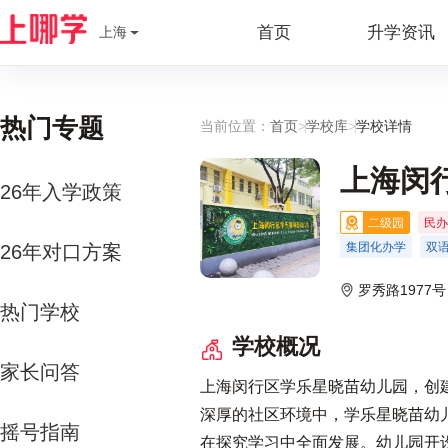
首页
升学资讯
上海
热门专题
当前位置：
首页
>
学校库
>
学校详情
上海闵
26年入学政策
二级园
民办
集团化办学
双
26年对口方案
罗秀路1977号
热门学校
学校概况
家长问答
上海闵行区学乐星晓苗幼儿园，创建
深厚的社区环境中，学乐星晓苗幼儿
摇号指南
在探究学习中全面发展。幼儿园开