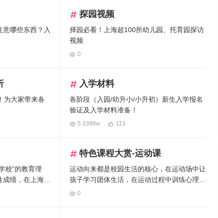
探园视频
注意哪些东西？入
择园必看！上海超100所幼儿园、托育园探访
视频
0
析
入学材料
！为大家带来各
各阶段（入园/幼升小/小升初）新生入学报名
验证及入学材料准备！
5.3398w
113
特色课程大赏-运动课
学校”的教育理
运动向来都是校园生活的核心，在运动场中让
性成绩，在上海教
孩子学习团体生活，在运动过程中训练心理素
“标志性大事”。
质，培养与增强孩子挫折忍受力、持续、坚持
0
与永不放弃的态度，这些都是在书本里难以学
习的能力。一起来看看在上海的学校里，有哪