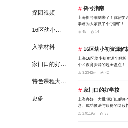
摇号指南
探园视频
上海摇号细则来了！你需要
学君为大家做了个“指南”！
16区幼小初资源解析
4k
14
入学材料
16区幼小初资源解
上海16区幼小初资源全解析
家门口的好学校
个区教育资源的超全盘点！
3.2342w
42
特色课程大赏-运动课
家门口的好学校
更多
上海办好一大批“家门口的好
念、成功做法与取得的阶段
育史上堪称是值得记上一笔的
2.9119w
33