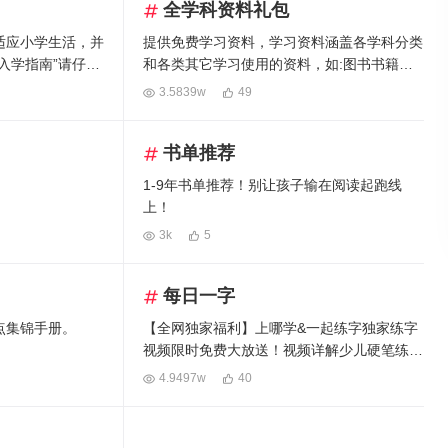
全学科资料礼包
些特色的体育課程！
适应小学生活，并
提供免费学习资料，学习资料涵盖各学科分类
入学指南”请仔细
和各类其它学习使用的资料，如:图书书籍，
学习课件，素材文件等
3.5839w
49
书单推荐
1-9年书单推荐！别让孩子输在阅读起跑线
上！
3k
5
每日一字
点集锦手册。
【全网独家福利】上哪学&一起练字独家练字
视频限时免费大放送！视频详解少儿硬笔练字
课程！
4.9497w
40