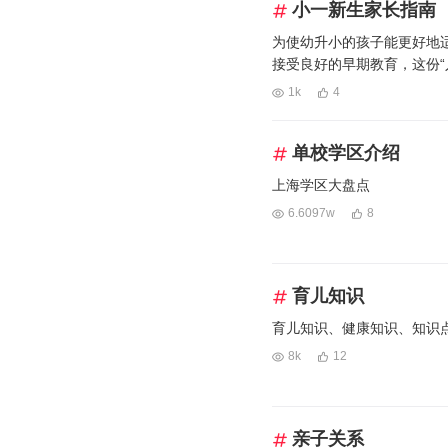
小一新生家长指南
为使幼升小的孩子能更好地
接受良好的早期教育，这份“
阅读吧～
1k
4
单校学区介绍
上海学区大盘点
6.6097w
8
育儿知识
育儿知识、健康知识、知识
8k
12
亲子关系